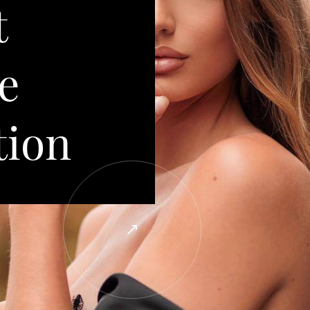
t
e
tion